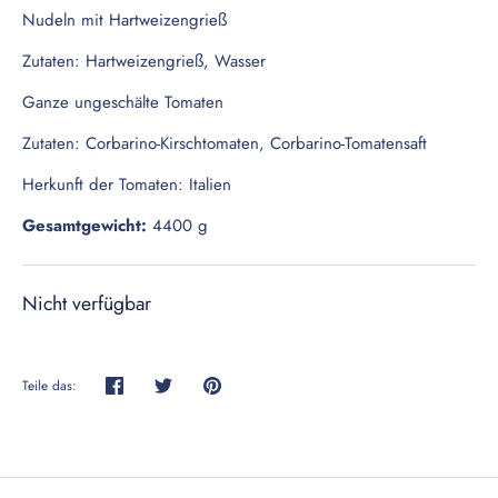
Nudeln mit Hartweizengrieß
Zutaten: Hartweizengrieß, Wasser
Ganze ungeschälte Tomaten
Zutaten: Corbarino-Kirschtomaten, Corbarino-Tomatensaft
Herkunft der Tomaten: Italien
Gesamtgewicht
:
4400
g
Nicht verfügbar
Teile das:
Teilen
Twittern
Pinnen