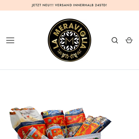
Direkt
JETZT NEU!!! VERSAND INNERHALB 24STD!
zum
Inhalt